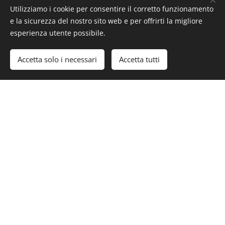
destinarsi. Verrà
Utilizziamo i cookie per consentire il corretto funzionamento
e la sicurezza del nostro sito web e per offrirti la migliore
esperienza utente possibile.
tenuta nella città
Accetta solo i necessari
Accetta tutti
di Salerno nella
libreria Imagine's
Book, situata in
Corso Garibaldi,
142.